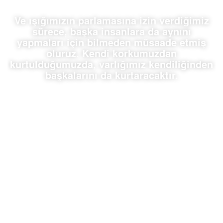
Ve ışığımızın parlamasına izin verdiğimiz
sürece, başka insanlara da aynını
yapmaları için bilmeden müsaade etmiş
oluruz. Kendi korkumuzdan
kurtulduğumuzda, varlığımız kendiliğinden
başkalarını da kurtaracaktır.