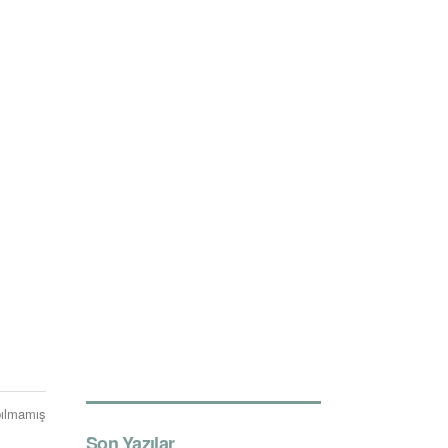
ılmamış
Son Yazılar