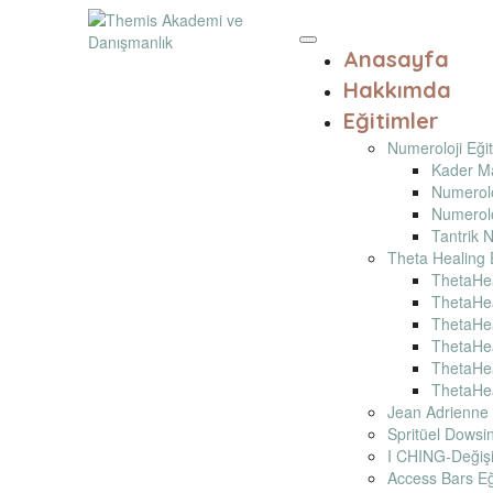
Anasayfa
Hakkımda
Eğitimler
Numeroloji Eğit
Kader Mat
Numerolo
Numeroloj
Tantrik 
Theta Healing 
ThetaHe
ThetaHea
ThetaHea
ThetaHea
ThetaHea
ThetaHea
Jean Adrienne 
Spritüel Dowsi
I CHING-Değişim
Access Bars Eğ