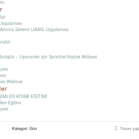
lu
r
izi
 Uygulaması
 Arınma Sistemi (JAAS) Uygulaması
nalizi
önüştür – Uyananlar için Spriritüel Koçluk Atölyesi
lyesi
esi
pısı Webinar
ler
ŞİMLER KİTABI EĞİTİMİ
leri Eğitimi
lyesi
Kategori:
Gün
Yorum yap