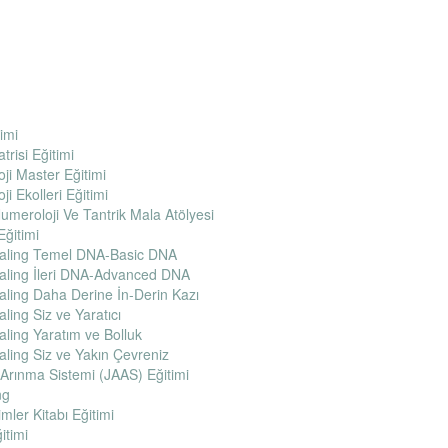
imi
risi Eğitimi
ji Master Eğitimi
i Ekolleri Eğitimi
Numeroloji Ve Tantrik Mala Atölyesi
Eğitimi
aling Temel DNA-Basic DNA
ling İleri DNA-Advanced DNA
ling Daha Derine İn-Derin Kazı
ling Siz ve Yaratıcı
ling Yaratım ve Bolluk
ling Siz ve Yakın Çevreniz
Arınma Sistemi (JAAS) Eğitimi
ng
ler Kitabı Eğitimi
itimi