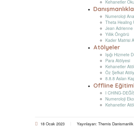
Kehanetler Oku
Danışmanlıkla
Numeroloji Anal
Theta Healing
Jean Adrienne
Yıllık Öngörü
Kader Matrisi A
Atölyeler
Işığı Hizmete D
Para Atölyesi
Kehanetler Atö
Öz Şefkat Atöly
8.8.8 Aslan Ka
Offline Eğitim
I CHING-DEĞİ
Numeroloji Ekol
Kehanetler Atö
18 Ocak 2023
Yayınlayan:
Themis Danismanlik